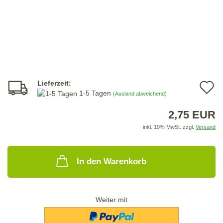
Lieferzeit:
A
1-5 Tagen
(Ausland abweichend)
d
2,75 EUR
M
inkl. 19% MwSt. zzgl.
Versand
In den Warenkorb
Weiter mit