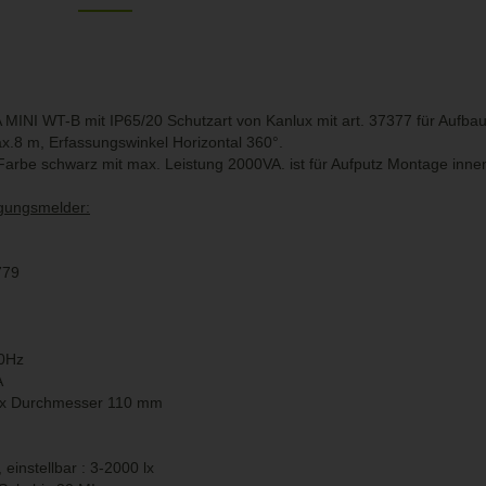
NI WT-B mit IP65/20 Schutzart von Kanlux mit art. 37377 für Aufbau
8 m, Erfassungswinkel Horizontal 360°.
Farbe schwarz mit max. Leistung 2000VA. ist für Aufputz Montage inn
egungsmelder:
779
60Hz
A
 x
Durchmesser
110 mm
instellbar : 3-2000 lx