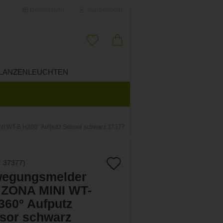
Deutschland
Kundenlogin
il
LANZENLEUCHTEN
ÜBER UNS
wort
I WT-B H360° Aufputz Sensor schwarz 37377
erstellen
Auf
:
37377
)
ort vergessen?
egungsmelder
den
 ZONA MINI WT-
Merkzettel
360° Aufputz
sor schwarz