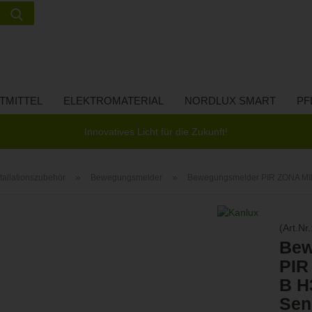
Suche...
Lieferland
E-Ma
TMITTEL
ELEKTROMATERIAL
NORDLUX SMART
PF
Pass
Innovatives Licht für die Zukunft!
»
»
stallationszubehör
Bewegungsmelder
Bewegungsmelder PIR ZONA MIN
Konto 
(Art.Nr.
Passw
Bew
PIR
B H
Sen