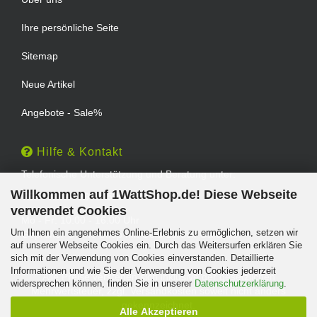
Ihre persönliche Seite
Sitemap
Neue Artikel
Angebote - Sale%
Hilfe & Kontakt
Telefonische Unterstützung und Beratung unter:
Willkommen auf 1WattShop.de! Diese Webseite
TEL: 0202 - 29994539
verwendet Cookies
Mo - Fr: 10:00 - 16:00 Uhr
Um Ihnen ein angenehmes Online-Erlebnis zu ermöglichen, setzen wir
Geprüfter Online Shop mit Geld-zurück-Garantie.
auf unserer Webseite Cookies ein. Durch das Weitersurfen erklären Sie
sich mit der Verwendung von Cookies einverstanden. Detaillierte
Informationen und wie Sie der Verwendung von Cookies jederzeit
Alle Preise verstehen sich inklusive der gesetzlichen
widersprechen können, finden Sie in unserer
Datenschutzerklärung
.
Mehrwertsteuer, zzgl.
Versandkosten
soweit nicht anders
gekennzeichnet.
Alle Akzeptieren