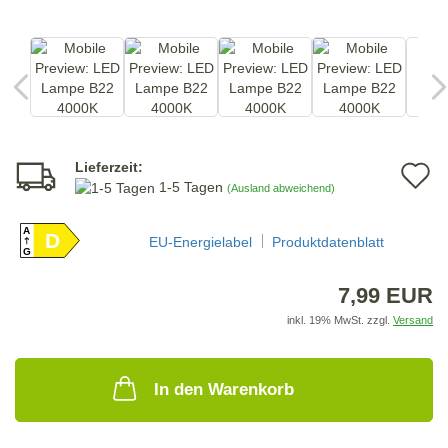
Lieferzeit:
A
1-5 Tagen
(Ausland abweichend)
d
A
D
M
EU-Energielabel
Produktdatenblatt
G
7,99 EUR
inkl. 19% MwSt. zzgl.
Versand
In den Warenkorb