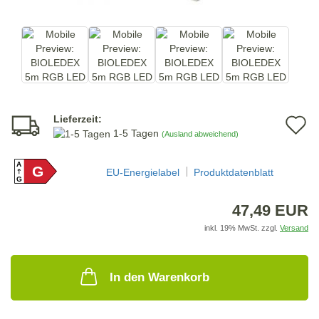
Lieferzeit:
A
1-5 Tagen
(Ausland abweichend)
d
A
G
M
EU-Energielabel
Produktdatenblatt
G
47,49 EUR
inkl. 19% MwSt. zzgl.
Versand
In den Warenkorb