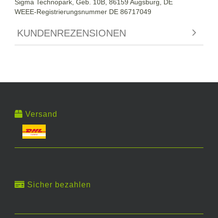
Sigma Technopark, Geb. 10B, 86159 Augsburg, DE
WEEE-Registrierungsnummer DE
86717049
KUNDENREZENSIONEN
Versand
Sicher bezahlen