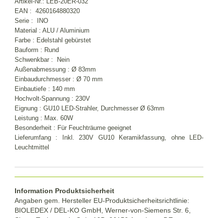
Artikel-Nr.: LEB-20ER-032
EAN : 4260164880320
Serie : INO
Material : ALU / Aluminium
Farbe : Edelstahl gebürstet
Bauform : Rund
Schwenkbar : Nein
Außenabmessung : Ø 83mm
Einbaudurchmesser : Ø 70 mm
Einbautiefe : 140 mm
Hochvolt-Spannung : 230V
Eignung : GU10 LED-Strahler, Durchmesser Ø 63mm
Leistung : Max. 60W
Besonderheit : Für Feuchträume geeignet
Lieferumfang : Inkl. 230V GU10 Keramikfassung, ohne LED-
Leuchtmittel
Information Produktsicherheit
Angaben gem. Hersteller EU-Produktsicherheitsrichtlinie:
BIOLEDEX / DEL-KO GmbH, Werner-von-Siemens Str. 6,