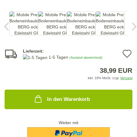
Lieferzeit:
A
1-5 Tagen
(Ausland abweichend)
d
38,99 EUR
M
inkl. 19% MwSt. zzgl.
Versand
In den Warenkorb
Weiter mit