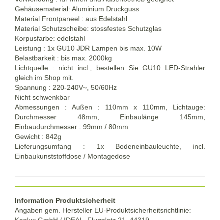
Gehäusematerial: Aluminium Druckguss
Material Frontpaneel : aus Edelstahl
Material Schutzscheibe: stossfestes Schutzglas
Korpusfarbe: edelstahl
Leistung : 1x GU10 JDR Lampen bis max. 10W
Belastbarkeit : bis max. 2000kg
Lichtquelle : nicht incl., bestellen Sie GU10 LED-Strahler
gleich im Shop mit.
Spannung : 220-240V~, 50/60Hz
Nicht schwenkbar
Abmessungen : Außen : 110mm x 110mm, Lichtauge:
Durchmesser 48mm, Einbaulänge 145mm,
Einbaudurchmesser : 99mm / 80mm
Gewicht : 842g
Lieferungsumfang : 1x Bodeneinbauleuchte, incl.
Einbaukunststoffdose / Montagedose
Information Produktsicherheit
Angaben gem. Hersteller EU-Produktsicherheitsrichtlinie:
Kanlux GmbH / IDEAL, Flugplatz 21, 44319