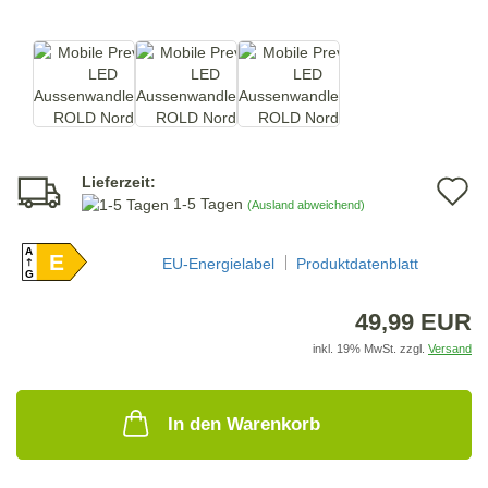
Lieferzeit:
A
1-5 Tagen
(Ausland abweichend)
d
A
E
M
EU-Energielabel
Produktdatenblatt
G
49,99 EUR
inkl. 19% MwSt. zzgl.
Versand
In den Warenkorb