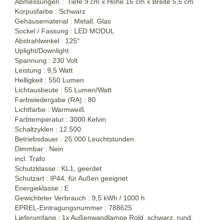
Abmessungen : Tiefe 9 cm x Höhe 16 cm x Breite 5,5 cm
Korpusfarbe : Schwarz
Gehäusematerial : Metall, Glas
Sockel / Fassung : LED MODUL
Abstrahlwinkel : 125°
Uplight/Downlight
Spannung : 230 Volt
Leistung : 9,5 Watt
Helligkeit : 550 Lumen
Lichtausbeute : 55 Lumen/Watt
Farbwiedergabe (RA) : 80
Lichtfarbe : Warmweiß
Farbtemperatur : 3000 Kelvin
Schaltzyklen : 12.500
Betriebsdauer : 25.000 Leuchtstunden
Dimmbar : Nein
incl. Trafo
Schutzklasse : KL1, geerdet
Schutzart : IP44, für Außen geeignet
Energieklasse : E
Gewichteter Verbrauch : 9,5 kWh / 1000 h
EPREL-Eintragungsnummer : 788625
Lieferumfang : 1x Außenwandlampe Rold, schwarz, rund,