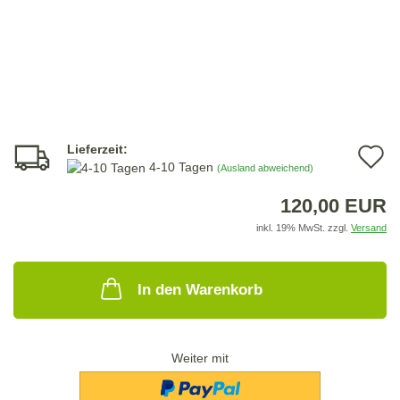
Lieferzeit:
A
4-10 Tagen
(Ausland abweichend)
d
120,00 EUR
M
inkl. 19% MwSt. zzgl.
Versand
In den Warenkorb
Weiter mit