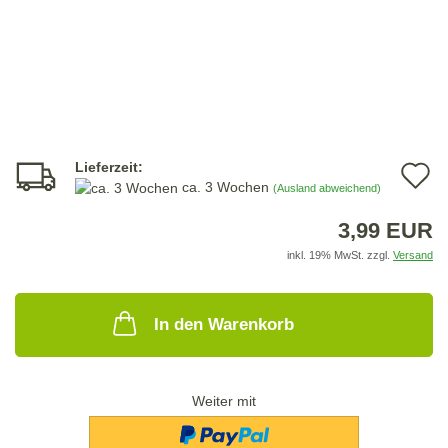
Lieferzeit:
A
ca. 3 Wochen
(Ausland abweichend)
d
3,99 EUR
M
inkl. 19% MwSt. zzgl.
Versand
In den Warenkorb
Weiter mit