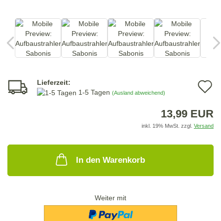
Lieferzeit:
A
1-5 Tagen
(Ausland abweichend)
d
13,99 EUR
M
inkl. 19% MwSt. zzgl.
Versand
In den Warenkorb
Weiter mit