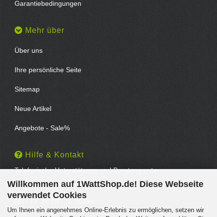
Garantiebedingungen
Mehr über
Über uns
Ihre persönliche Seite
Sitemap
Neue Artikel
Angebote - Sale%
Hilfe & Kontakt
Telefonische Unterstützung und Beratung unter:
Willkommen auf 1WattShop.de! Diese Webseite
TEL: 0202 - 29994539
verwendet Cookies
Mo - Fr: 10:00 - 16:00 Uhr
Um Ihnen ein angenehmes Online-Erlebnis zu ermöglichen, setzen wir
Geprüfter Online Shop mit Geld-zurück-Garantie.