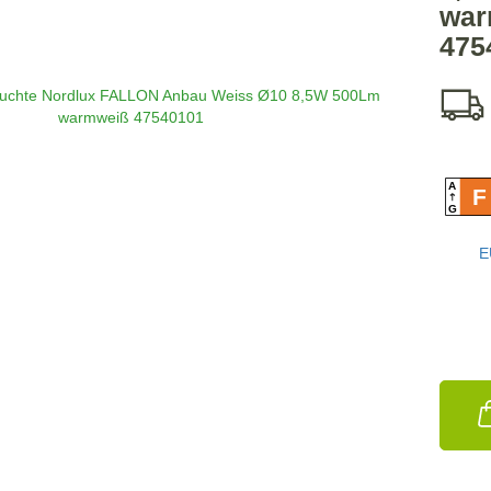
war
475
A
F
G
E