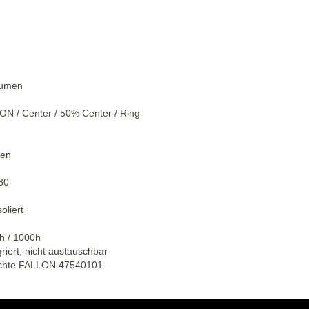
 Lumen
L ON / Center / 50% Center / Ring
den
80
oliert
h / 1000h
griert, nicht austauschbar
uchte FALLON 47540101