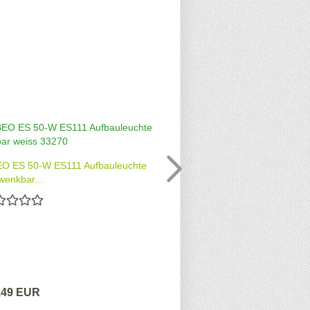
O ES 50-W ES111 Aufbauleuchte
9W Spot TEDI MAX 
wenkbar...
,49 EUR