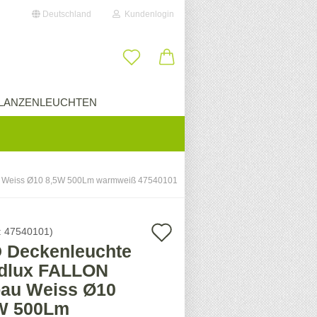
Deutschland
Kundenlogin
il
LANZENLEUCHTEN
ÜBER UNS
wort
u Weiss Ø10 8,5W 500Lm warmweiß 47540101
erstellen
Auf
:
47540101
)
ort vergessen?
 Deckenleuchte
den
dlux FALLON
Merkzettel
au Weiss Ø10
W 500Lm