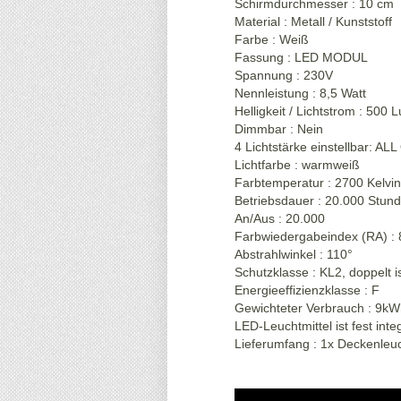
Schirmdurchmesser : 10 cm
Material : Metall / Kunststoff
Farbe : Weiß
Fassung : LED MODUL
Spannung : 230V
Nennleistung : 8,5 Watt
Helligkeit / Lichtstrom : 500
Dimmbar : Nein
4 Lichtstärke einstellbar: AL
Lichtfarbe : warmweiß
Farbtemperatur : 2700 Kelvin
Betriebsdauer : 20.000 Stun
An/Aus : 20.000
Farbwiedergabeindex (RA) : 
Abstrahlwinkel : 110°
Schutzklasse : KL2, doppelt is
Energieeffizienzklasse : F
Gewichteter Verbrauch : 9kW
LED-Leuchtmittel ist fest inte
Lieferumfang : 1x Deckenle