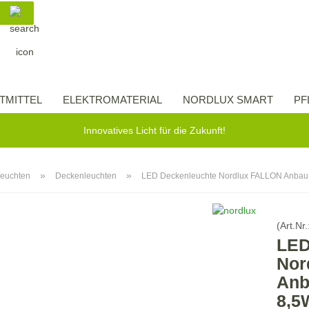
Suche...
Lieferland
E-Ma
TMITTEL
ELEKTROMATERIAL
NORDLUX SMART
PF
Pass
Innovatives Licht für die Zukunft!
»
»
leuchten
Deckenleuchten
LED Deckenleuchte Nordlux FALLON Anba
Konto 
(Art.Nr.
Passw
LED
Nor
Anb
8,5