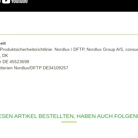
eit
Produktsicherheitsrichtlinie: Nordlux / DFTP, Nordlux Group A/S, con
g, DK
r DE 45523698
atterien Nordlux/DFTP DE34109257
SEN ARTIKEL BESTELLTEN, HABEN AUCH FOLGEN