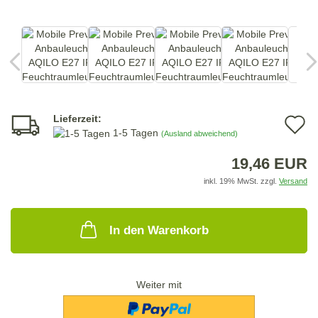
Lieferzeit:
A
1-5 Tagen
(Ausland abweichend)
d
19,46 EUR
M
inkl. 19% MwSt. zzgl.
Versand
In den Warenkorb
Weiter mit