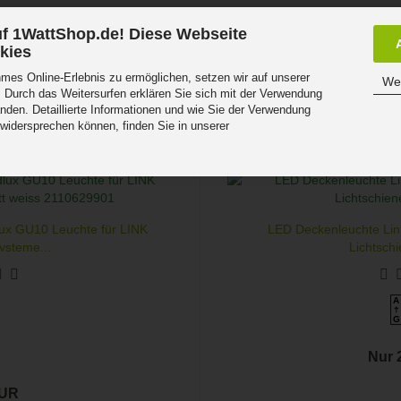
f 1WattShop.de! Diese Webseite
kies
es Online-Erlebnis zu ermöglichen, setzen wir auf unserer
Wei
 Durch das Weitersurfen erklären Sie sich mit der Verwendung
nden. Detaillierte Informationen und wie Sie der Verwendung
 widersprechen können, finden Sie in unserer
.
lux GU10 Leuchte für LINK
LED Deckenleuchte Link
ysteme...
Lichtsch
A
G
Nur 
EUR