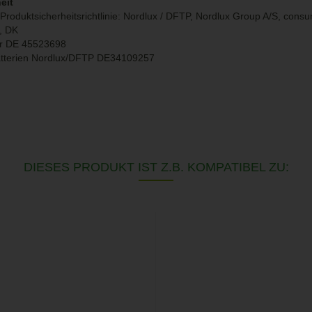
eit
Produktsicherheitsrichtlinie: Nordlux / DFTP, Nordlux Group A/S, con
g, DK
r DE 45523698
atterien Nordlux/DFTP DE34109257
DIESES PRODUKT IST Z.B. KOMPATIBEL ZU: