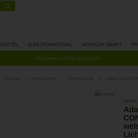
Suche...
Lieferland
E-Ma
TMITTEL
ELEKTROMATERIAL
NORDLUX SMART
PF
Pas
Innovatives Licht für die Zukunft!
»
»
»
»
Leuchten
Innenleuchten
Deckenleuchten
Adapter LINK CONN
Konto 
(Art.Nr.
Passw
Ada
CON
wei
Lic