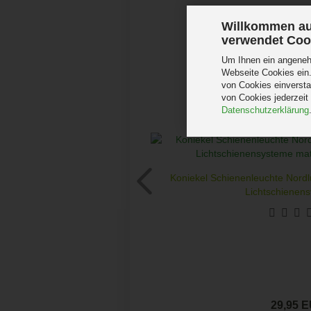
Willkommen au
verwendet Coo
Um Ihnen ein angenehm
Webseite Cookies ein.
von Cookies einversta
von Cookies jederzeit
Datenschutzerklärung
Koniekel Schienenleuchte Nord
Lichtschienens
29,95 