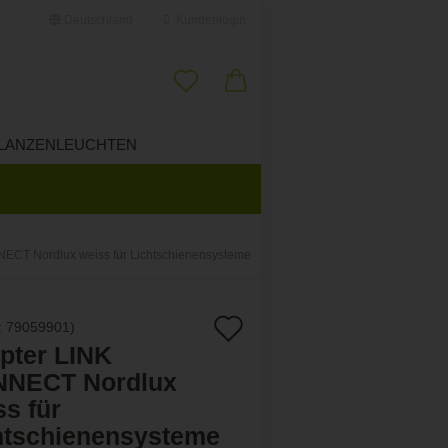
Deutschland
Kundenlogin
il
LANZENLEUCHTEN
ÜBER UNS
swort
ECT Nordlux weiss für Lichtschienensysteme
erstellen
Auf
:
79059901
)
ort vergessen?
pter LINK
den
NECT Nordlux
Merkzettel
ss für
htschienensysteme