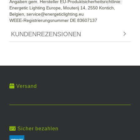
Angaben gem. Hersteller EU-Produktsicherheitsrichtlinie:
Energetic Lighting Europe, Mouterij 14, 2550 Kontich,
Belgien,
service@energeticlighting.eu
WEEE-Registrierungsnummer DE 83607137
KUNDENREZENSIONEN
Versand
Sicher bezahlen