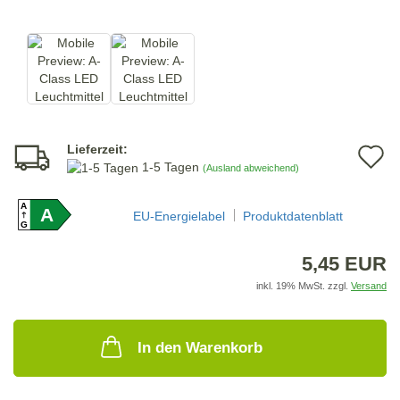
Lieferzeit:
A
1-5 Tagen
(Ausland abweichend)
d
A
A
M
EU-Energielabel
Produktdatenblatt
G
5,45 EUR
inkl. 19% MwSt. zzgl.
Versand
In den Warenkorb