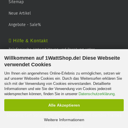
Sitemap
Neue Artikel
Angebote - Sale%
Hilfe & Kontakt
Telefonische Unterstützung und Beratung unter:
Willkommen auf 1WattShop.de! Diese Webseite
TEL: 0202 - 29994539
verwendet Cookies
Mo - Fr: 10:00 - 16:00 Uhr
Um Ihnen ein angenehmes Online-Erlebnis zu ermöglichen, setzen wir
Geprüfter Online Shop mit Geld-zurück-Garantie.
auf unserer Webseite Cookies ein. Durch das Weitersurfen erklären Sie
sich mit der Verwendung von Cookies einverstanden. Detaillierte
Informationen und wie Sie der Verwendung von Cookies jederzeit
Alle Preise verstehen sich inklusive der gesetzlichen
widersprechen können, finden Sie in unserer
Datenschutzerklärung
.
Mehrwertsteuer, zzgl.
Versandkosten
soweit nicht anders
gekennzeichnet.
Alle Akzeptieren
Shopping Cart Solution
by Gambio.com © 2026 Gambio Themes
Weitere Informationen
Xycons
Cookie Einstellungen