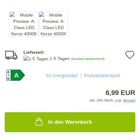
Lieferzeit:
A
1-5 Tagen
(Ausland abweichend)
d
A
A
M
EU-Energielabel
Produktdatenblatt
G
6,99 EUR
inkl. 19% MwSt. zzgl.
Versand
In den Warenkorb