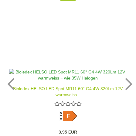
Bioledex HELSO LED Spot MR11 60° G4 4W 320Lm 12V
warmweiss...
A
F
G
3,95 EUR