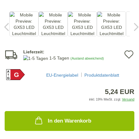
Lieferzeit:
A
1-5 Tagen
(Ausland abweichend)
d
A
G
M
EU-Energielabel
Produktdatenblatt
G
5,24 EUR
inkl. 19% MwSt. zzgl.
Versand
In den Warenkorb