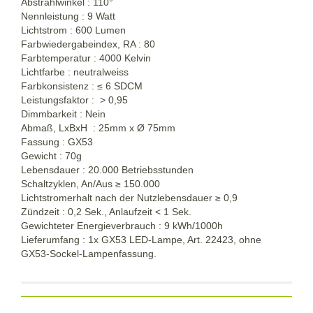
Abstrahlwinkel : 110°
Nennleistung : 9 Watt
Lichtstrom : 600 Lumen
Farbwiedergabeindex, RA : 80
Farbtemperatur : 4000 Kelvin
Lichtfarbe : neutralweiss
Farbkonsistenz :
≤
6 SDCM
Leistungsfaktor : > 0,95
Dimmbarkeit : Nein
Abmaß, LxBxH : 25mm x Ø 75mm
Fassung : GX53
Gewicht : 70g
Lebensdauer : 20.000 Betriebsstunden
Schaltzyklen, An/Aus
≥
150.000
Lichtstromerhalt nach der Nutzlebensdauer
≥
0,9
Zündzeit : 0,2 Sek., Anlaufzeit < 1 Sek.
Gewichteter Energieverbrauch : 9 kWh/1000h
Lieferumfang : 1x GX53 LED-Lampe, Art. 22423, ohne
GX53-Sockel-Lampenfassung.