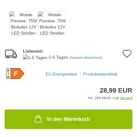
Lieferzeit:
A
1-5 Tagen
(Ausland abweichend)
d
A
F
M
EU-Energielabel
Produktdatenblatt
G
28,99 EUR
inkl. 19% MwSt. zzgl.
Versand
In den Warenkorb