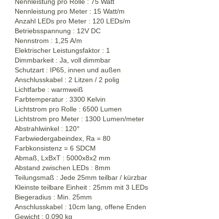
Nennleistung pro Rolle : 75 Watt
Nennleistung pro Meter : 15 Watt/m
Anzahl LEDs pro Meter : 120 LEDs/m
Betriebsspannung : 12V DC
Nennstrom : 1,25 A/m
Elektrischer Leistungsfaktor : 1
Dimmbarkeit : Ja, voll dimmbar
Schutzart : IP65, innen und außen
Anschlusskabel : 2 Litzen / 2 polig
Lichtfarbe : warmweiß
Farbtemperatur : 3300 Kelvin
Lichtstrom pro Rolle : 6500 Lumen
Lichtstrom pro Meter : 1300 Lumen/meter
Abstrahlwinkel : 120°
Farbwiedergabeindex, Ra = 80
Farbkonsistenz = 6 SDCM
Abmaß, LxBxT : 5000x8x2 mm
Abstand zwischen LEDs : 8mm
Teilungsmaß : Jede 25mm teilbar / kürzbar
Kleinste teilbare Einheit : 25mm mit 3 LEDs
Biegeradius : Min. 25mm
Anschlusskabel : 10cm lang, offene Enden
Gewicht : 0,090 kg