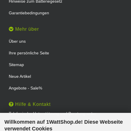
Hinweise zum Batteriegesetz
Garantiebedingungen
Mehr über
Über uns
Ihre persönliche Seite
Sitemap
Neue Artikel
Angebote - Sale%
Hilfe & Kontakt
Telefonische Unterstützung und Beratung unter:
Willkommen auf 1WattShop.de! Diese Webseite
TEL: 0202 - 29994539
verwendet Cookies