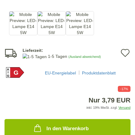
Lieferzeit:
A
1-5 Tagen
(Ausland abweichend)
d
A
G
M
EU-Energielabel
Produktdatenblatt
G
-17%
Nur 3,79 EUR
inkl. 19% MwSt. zzgl.
Versand
In den Warenkorb