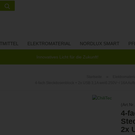
Suche...
Lieferland
E-Ma
TMITTEL
ELEKTROMATERIAL
NORDLUX SMART
PF
Pass
Innovatives Licht für die Zukunft!
»
Startseite
Elektromateri
4-fach Steckdosenblock + 2x USB 3,1A weiß 250V~/ 16A Au
Konto 
Passw
(Art.Nr.
4-f
Ste
2x 