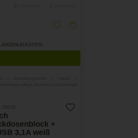
Deutschland
Kundenlogin
il
LANZENLEUCHTEN
ÜBER UNS
wort
»
»
»
al
Schalterprogramme
Aufputz
fbaumontage Aufbau-Steckdosen Schutzkontakt
erstellen
ort vergessen?
Auf
:
23117
)
ach
den
ckdosenblock +
Merkzettel
USB 3,1A weiß