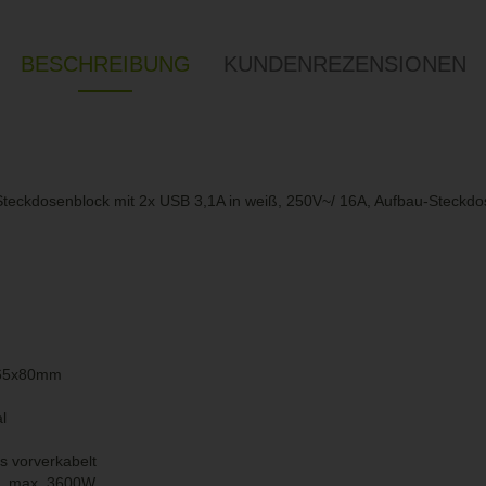
BESCHREIBUNG
KUNDENREZENSIONEN
 Steckdosenblock mit 2x USB 3,1A in weiß, 250V~/ 16A, Aufbau-Steckd
265x80mm
l
s vorverkabelt
A, max. 3600W