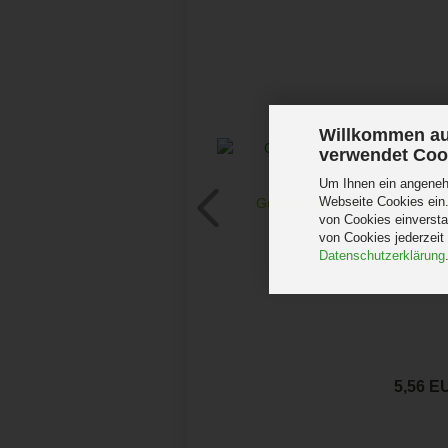
Willkommen au
verwendet Coo
Um Ihnen ein angenehm
Webseite Cookies ein.
Gunsan Jalousietaster weiss 
von Cookies einversta
Rollladentas
von Cookies jederzeit
Datenschutzerklärung
5,56 E