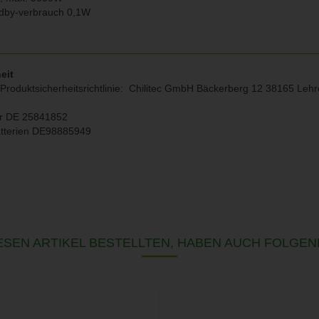
ndby-verbrauch 0,1W
eit
Produktsicherheitsrichtlinie: Chilitec GmbH Bäckerberg 12 38165 Leh
r DE 25841852
atterien DE98885949
SEN ARTIKEL BESTELLTEN, HABEN AUCH FOLGEN