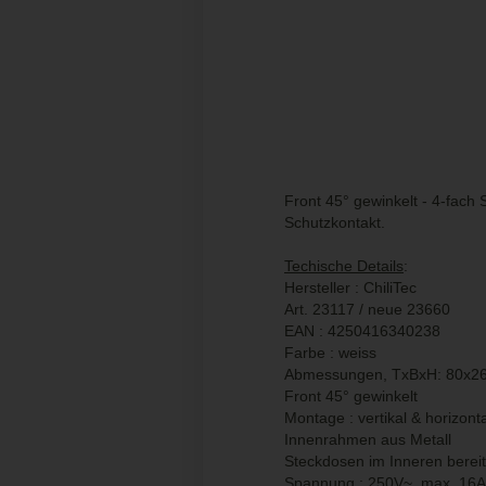
Front 45° gewinkelt - 4-fach
Schutzkontakt.
Techische Details
:
Hersteller : ChiliTec
Art. 23117 / neue 23660
EAN : 4250416340238
Farbe : weiss
Abmessungen, TxBxH: 80x
Front 45° gewinkelt
Montage : vertikal & horizonta
Innenrahmen aus Metall
Steckdosen im Inneren bereit
Spannung : 250V~, max. 16