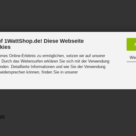
f 1WattShop.de! Diese Webseite
kies
es Online-Erlebnis zu ermöglichen, setzen wir auf unserer
Wei
 Durch das Weitersurfen erklären Sie sich mit der Verwendung
Aufputz IP54 Feuchtraum
nden. Detaillierte Informationen und wie Sie der Verwendung
ter...
 widersprechen können, finden Sie in unserer
.
UR