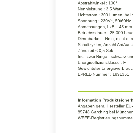
Abstrahlwinkel : 100°
Nennleistung : 3,5 Watt
Lichtstrom : 300 Lumen, hel
Spannung : 230V~, 50/60Hz
Abmessungen, LxB : 45 mm
Betriebssdauer : 25.000 Leu
Dimmbarkeit : Nein, nicht di
Schaltzyklen, Anzahl An/Aus 
Zündzeit < 0,5 Sek
Incl. zwei Ringe : schwarz u
Energieeffizienzklasse : F
Gewichteter Energieverbrauc
EPREL-Nummer : 1891351
Information Produktsicherh
Angaben gem. Hersteller EU-
85748 Garching bei München
WEEE-Registrierungsnumme