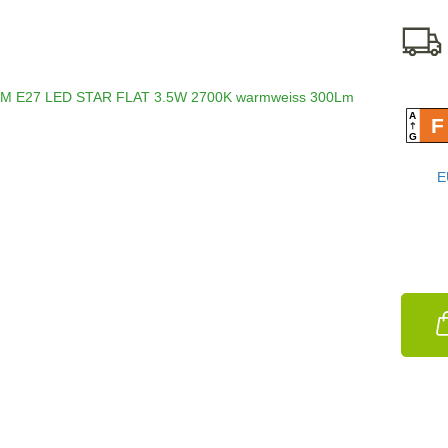
A
F
G
E