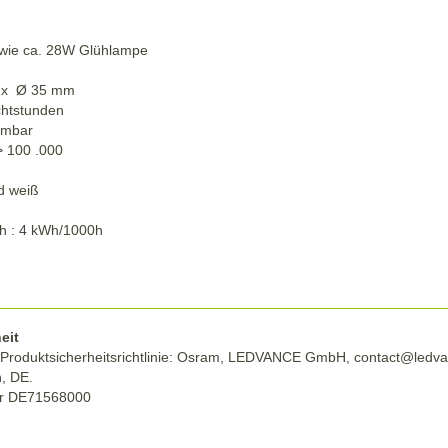
l wie ca. 28W Glühlampe
 x Ø 35 mm
chtstunden
mmbar
> 100 .000
nd weiß
h : 4 kWh/1000h
eit
Produktsicherheitsrichtlinie: Osram, LEDVANCE GmbH, contact@ledva
, DE.
r DE71568000