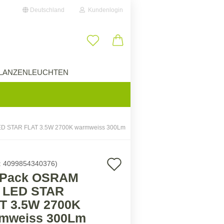
Deutschland
Kundenlogin
il
LANZENLEUCHTEN
ÜBER UNS
wort
ED STAR FLAT 3.5W 2700K warmweiss 300Lm
erstellen
Auf
:
4099854340376
)
ort vergessen?
 Pack OSRAM
den
 LED STAR
Merkzettel
T 3.5W 2700K
mweiss 300Lm