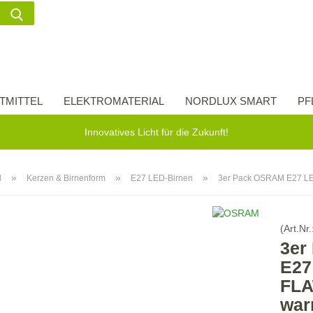
Suche...
Lieferland
E-Ma
TMITTEL
ELEKTROMATERIAL
NORDLUX SMART
PF
Pass
Innovatives Licht für die Zukunft!
»
»
»
l
Kerzen & Birnenform
E27 LED-Birnen
3er Pack OSRAM E27 L
Konto 
(Art.Nr.
Passw
3er
E27
FLA
war