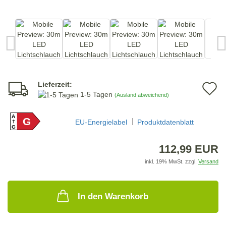
Lieferzeit:
A
1-5 Tagen
(Ausland abweichend)
d
A
G
M
EU-Energielabel
Produktdatenblatt
G
112,99 EUR
inkl. 19% MwSt. zzgl.
Versand
In den Warenkorb