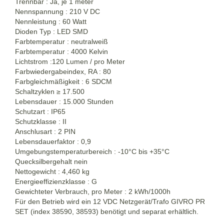
Trennbar : Ja, je 1 meter
Nennspannung : 210 V DC
Nennleistung : 60 Watt
Dioden Typ : LED SMD
Farbtemperatur : neutralweiß
Farbtemperatur : 4000 Kelvin
Lichtstrom :120 Lumen / pro Meter
Farbwiedergabeindex, RA : 80
Farbgleichmäßigkeit : 6 SDCM
Schaltzyklen ≥ 17.500
Lebensdauer : 15.000 Stunden
Schutzart : IP65
Schutzklasse : II
Anschlusart : 2 PIN
Lebensdauerfaktor : 0,9
Umgebungstemperaturbereich : -10°C bis +35°C
Quecksilbergehalt nein
Nettogewicht : 4,460 kg
Energieeffizienzklasse : G
Gewichteter Verbrauch, pro Meter : 2 kWh/1000h
Für den Betrieb wird ein 12 VDC Netzgerät/Trafo GIVRO PR
SET (index 38590, 38593) benötigt und separat erhältlich.