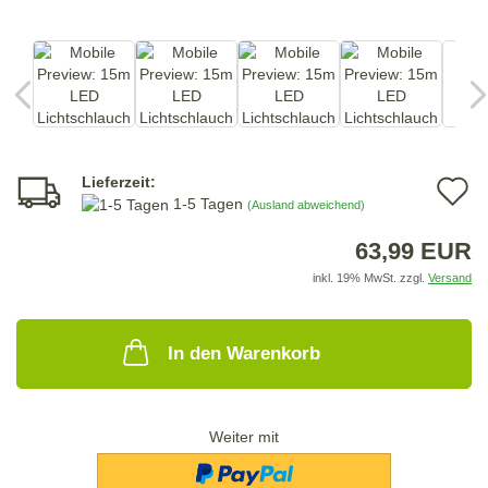
Lieferzeit:
A
1-5 Tagen
(Ausland abweichend)
d
63,99 EUR
M
inkl. 19% MwSt. zzgl.
Versand
In den Warenkorb
Weiter mit