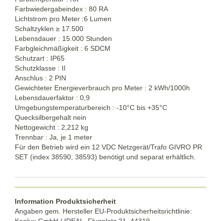
Farbwiedergabeindex : 80 RA
Lichtstrom pro Meter :6 Lumen
Schaltzyklen ≥ 17.500
Lebensdauer : 15.000 Stunden
Farbgleichmäßigkeit : 6 SDCM
Schutzart : IP65
Schutzklasse : II
Anschlus : 2 PIN
Gewichteter Energieverbrauch pro Meter : 2 kWh/1000h
Lebensdauerfaktor : 0,9
Umgebungstemperaturbereich : -10°C bis +35°C
Quecksilbergehalt nein
Nettogewicht : 2,212 kg
Trennbar : Ja, je 1 meter
Für den Betrieb wird ein 12 VDC Netzgerät/Trafo GIVRO PR
SET (index 38590, 38593) benötigt und separat erhältlich.
Information Produktsicherheit
Angaben gem. Hersteller EU-Produktsicherheitsrichtlinie:
Kanlux GmbH / IDEAL, Flugplatz 21, 44319